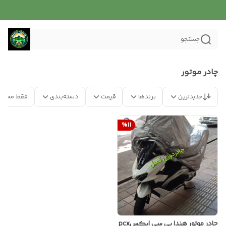
جستجو
چادر موتور
جدیدترین
برندها
قیمت
دسته‌بندی
فقط محصو
%
11
چادر موتور هندا پی سی ایکسpcx