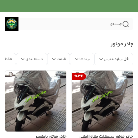
جستجو
چادر موتور
پربازدیدترین
برندها
قیمت
دسته‌بندی
فقط مح
%
34
چادر موتور سیکلت کاوازاکی
چادر موتور باکسر