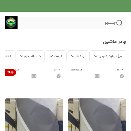
جستجو
چادر ماشین
پربازدیدترین
برندها
قیمت
دسته‌بندی
فقط مح
%
16