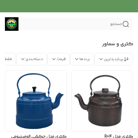
جستجو
کتری و سماور
پربازدیدترین
برندها
قیمت
دسته‌بندی
فقط مح
کتری مدل R04
کتری مدل چکشی الومینیومی