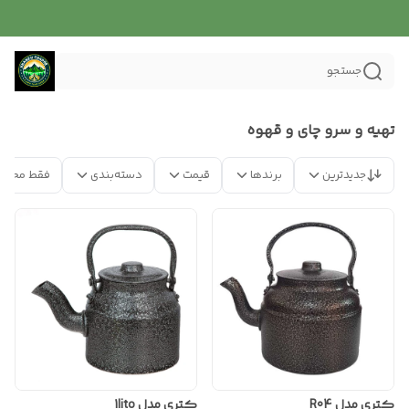
جستجو
تهیه و سرو چای و قهوه
جدیدترین
برندها
قیمت
دسته‌بندی
فقط محصو
کتری مدل R04
کتری مدل 1lito