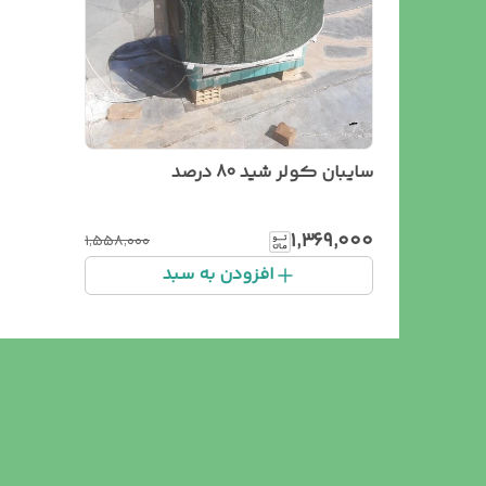
سایبان کولر شید 80 درصد
۱٬۳۶۹٬۰۰۰
۱٬۵۵۸٬۰۰۰
افزودن به سبد