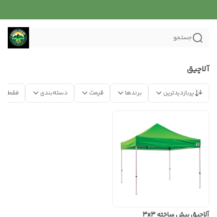
جستجو
آلاچیق
پربازدیدترین
برندها
قیمت
دسته‌بندی
فقط مح
آلاچیق پیش ساخته 3x3