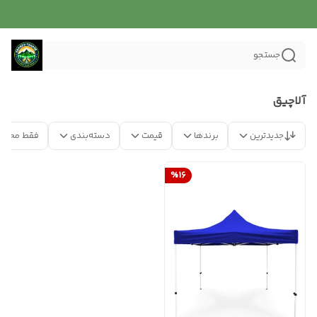
جستجو
آلاچیق
جدیدترین
برندها
قیمت
دسته‌بندی
فقط محصو
%
16