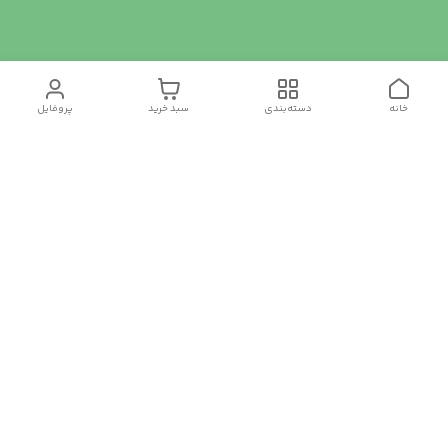
خانه
دسته‌بندی
سبد خرید
پروفایل
دسترسی سریع
تماس با ما
سیاست حریم خصوصی
درباره ما
شکایات
رضایت مشتریان
قوانین و مقررات