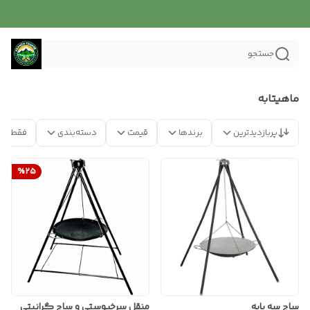
جستجو
ماهیتابه
پربازدیدترین
برندها
قیمت
دسته‌بندی
فقط مح
%
25
ساج سه پایه
منقل سرخپوستی و ساج گرانیتی