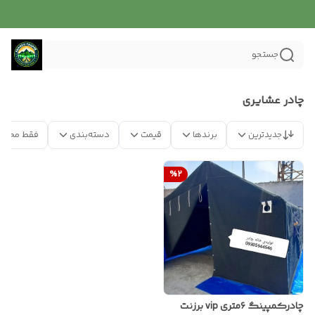
جستجو
چادر عشایری
جدیدترین
برندها
قیمت
دسته‌بندی
فقط محصو
%
2
چادرکمپینگ ۶متری vip برزنت