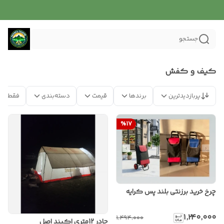
جستجو
کیف و کفش
پربازدیدترین
برندها
قیمت
دسته‌بندی
فقط مح
%
17
چرخ خرید برزنتی بلند پس کرایه
۱٬۲۴۰٬۰۰۰
۱٬۴۹۴٬۰۰۰
چادر 12متری اکبند اصل