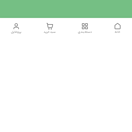
خانه
دسته‌بندی
سبد خرید
پروفایل
دسترسی سریع
تماس با ما
سیاست حریم خصوصی
درباره ما
شکایات
رضایت مشتریان
قوانین و مقررات