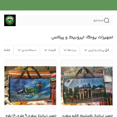
جستجو
تجهیزات یوگا، ایروبیک و پیلاتس
پربازدیدترین
برندها
قیمت
دسته‌بندی
فقط مح
حصیر زیرانداز پلاستیک تاشو سفری
حصیر زیرانداز سفری 9 متری 18 نفره