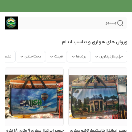
جستجو
ورزش های هوازی و تناسب اندام
پربازدیدترین
برندها
قیمت
دسته‌بندی
فقط مح
حصیر زیرانداز پلاستیک تاشو سفری
حصیر زیرانداز سفری 9 متری 18 نفره