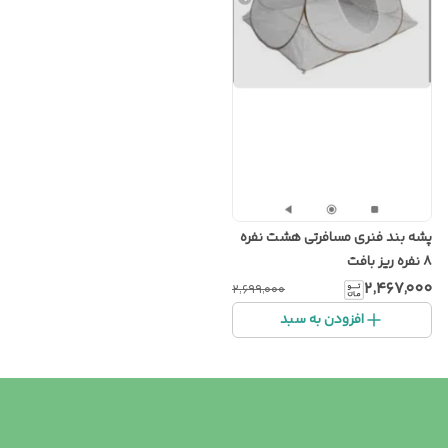
پشه بند فنری مسافرتی هشت نفره
۸ نفره ریز بافت
۲٬۴۶۷٬۰۰۰
۲٬۶۹۹٬۰۰۰
افزودن به سبد