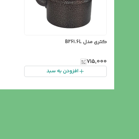
کتری مدل B261.6L
۷۱۵٬۰۰۰
افزودن به سبد