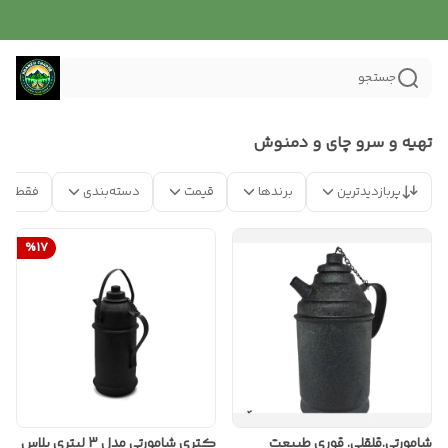
جستجو
تهیه و سرو چای و دمنوش
پربازدیدترین
برندها
قیمت
دسته‌بندی
فقط مح
%
17
شامورتی.قلقلی. قوری طبیعت
کتری شامورتی مدل 3 لیتری پلاس