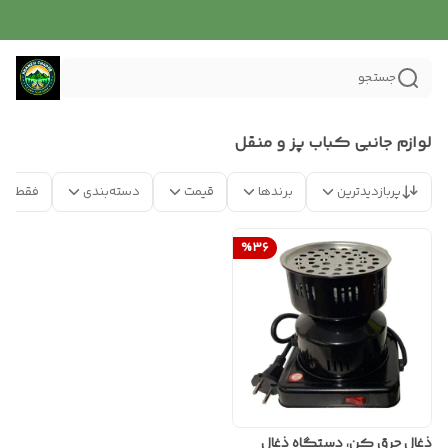
جستجو
لوازم جانبی کباب پز و منقل
پربازدیدترین
برندها
قیمت
دسته‌بندی
فقط مح
%
36
ذغال جرق کن، دستگاه ذغال