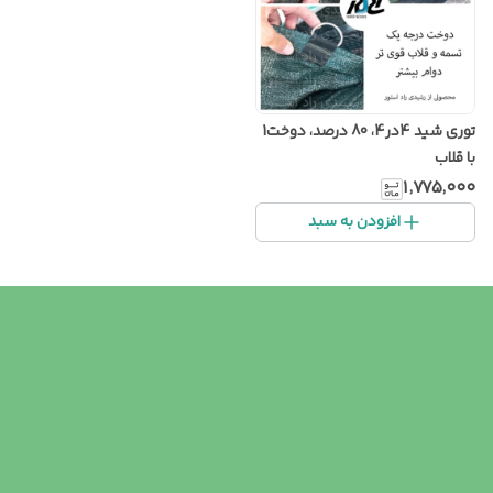
توری شید 4در4، 80 درصد، دوخت1
با قلاب
۱٬۷۷۵٬۰۰۰
افزودن به سبد