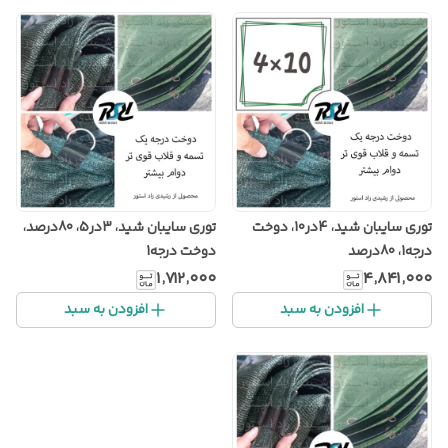
توری سایبان شید، 4در10، دوخت
توری سایبان شید، 3در5، 80درصد،
درجه1، 80درصد
دوخت درجه1
۱٬۷۱۲٬۰۰۰
۴٬۸۴۱٬۰۰۰
افزودن به سبد
افزودن به سبد