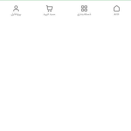
خانه
دسته‌بندی
سبد خرید
پروفایل
دسترسی سریع
تماس با ما
سیاست حریم خصوصی
درباره ما
شکایات
رضایت مشتریان
قوانین و مقررات
برای پیگیری سفارش ها از ساعت 10 الی 16 روزهای غیر تعطیل با شماره
09910857213 تماس بگیرید