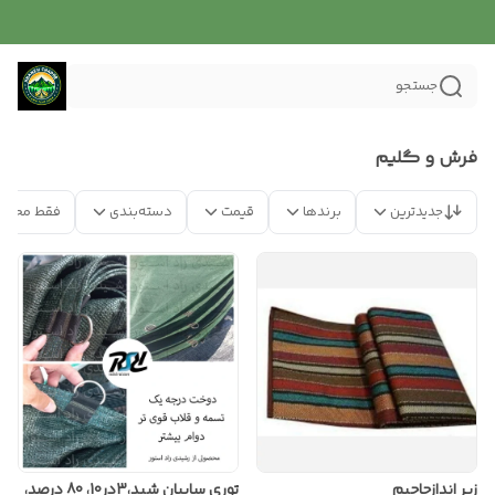
جستجو
فرش و گلیم
جدیدترین
برندها
قیمت
دسته‌بندی
فقط محصو
زیر اندازجاجیم
توری سایبان شید،3در10، 80 درصد،