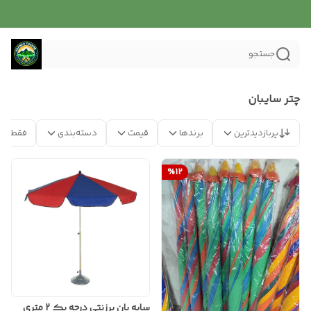
جستجو
چتر سایبان
پربازدیدترین
برندها
قیمت
دسته‌بندی
فقط مح
%
12
سایه بان برزنتی درجه یک 2 متری