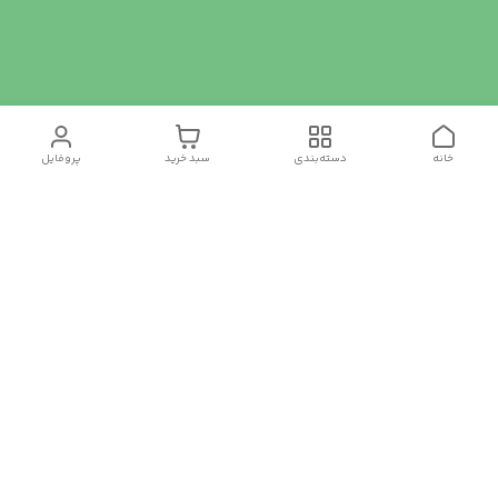
خانه
دسته‌بندی
سبد خرید
پروفایل
دسترسی سریع
تماس با ما
سیاست حریم خصوصی
درباره ما
شکایات
رضایت مشتریان
قوانین و مقررات