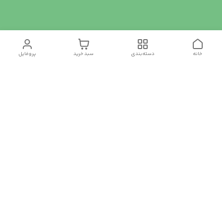
خانه
دسته‌بندی
سبد خرید
پروفایل
دسترسی سریع
تماس با ما
سیاست حریم خصوصی
درباره ما
شکایات
رضایت مشتریان
قوانین و مقررات