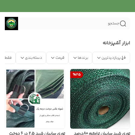
جستجو
ابزار آشپزخانه
پربازدیدترین
برندها
قیمت
دسته‌بندی
فقط مح
%
25
توری شید سایبان تراکم 80درصد
توری سایبان شید 2.5 در 6 دوخت