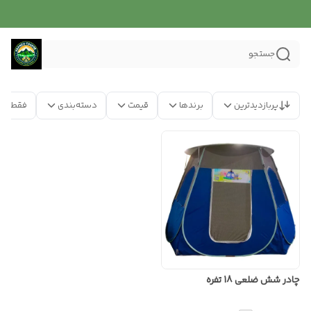
جستجو
پربازدیدترین
برندها
قیمت
دسته‌بندی
فقط مح
چادر شش ضلعی 18 تفره