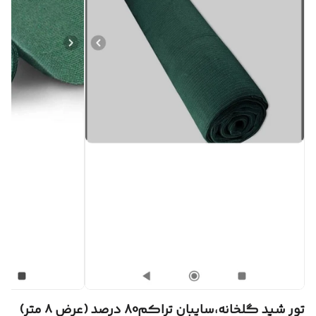
تور شید گلخانه،سایبان تراکم80 درصد (عرض ۸ متر)