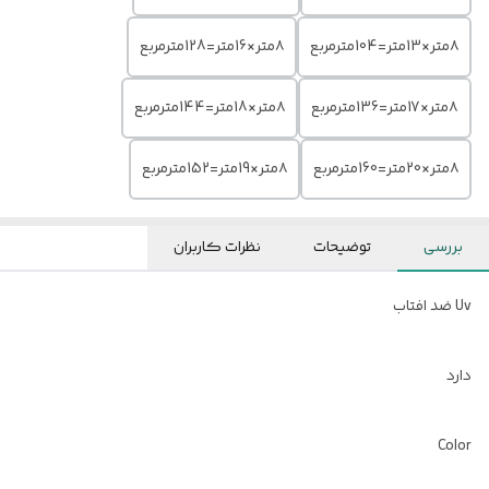
۸متر×13متر=104مترمربع
۸متر×16متر=128مترمربع
۸متر×17متر=136مترمربع
۸متر×18متر=144مترمربع
۸متر×20متر=160مترمربع
۸متر×19متر=152مترمربع
بررسی
توضیحات
نظرات کاربران
Uv ضد افتاب
دارد
Color