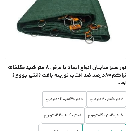
تور سبز سایبان انواع ابعاد با عرض 8 متر شید گلخانه
تراکم 80درصد ضد افتاب تورینه بافت (انتی یووی).
ابعاد
۸متر×1متر=8مترمربع
8متر×3متر=24مترمربع
8متر×2متر=16مترمربع
8متر×4متر=32مترمربع