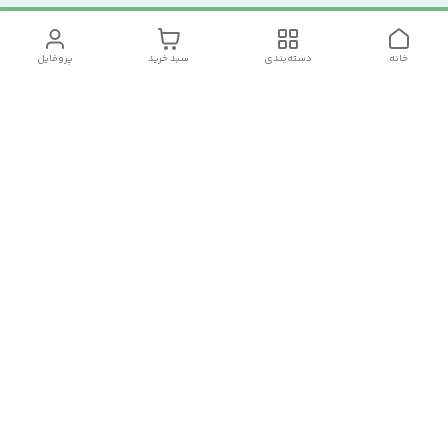
خانه
دسته‌بندی
سبد خرید
پروفایل
دسترسی سریع
تماس با ما
سیاست حریم خصوصی
درباره ما
شکایات
رضایت مشتریان
قوانین و مقررات
شماره تماس
09120511265