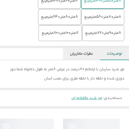
8متر×۵متر=40مترمربع
8متر×6متر=48مترمربع
۸متر×۷متر=56مترمربع
8متر×8متر=64مترمربع
8متر×۹متر=72مترمربع
8متر×10متر=80مترمربع
توضیحات
نظرات کاربران
تور شید سایبان با تراکم 80درصد در عرض 8متر به طول دلخواه شما دور
دوزی شده و حلقه دار با حلقه فلزی برای نصب اسان
دسته‌بندی
:
تور شید گلخانه ای