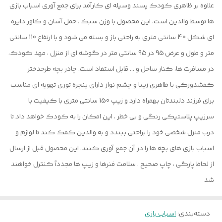
علاوه بر ظاهری کودک پسند وسیله ای کارآمد برای جمع آوری اسباب بازی
ها توسط والدین است. این محصول با وزن سبک ، حمل آسان و کاور دایره
ای شکل 40 سانتی متری به راحتی باز و بسته می شود و با ارتفاع 110 سانتی
متر و طول و عرض 95 در 95 سانتی متر در گوشه ای از منزل ، مهد کودک،
در مسافرت ها، کنار ساحل و ... قابل استفاد است. چادر بچه طرحدختر
کفشدوزکی با ظاهری زیبا و چشم نواز دارای پنجره توری تهویه ای مناسب
برای فرزند دلبندتان بهمراه دارد و زیپ 150 سانتی متری با کیفیت با
سرزیپ پلاستیکی رنگی و بی خطر ، این امکان را به کودک خواهد داد تا
درب منزل شخصی خود را براحتی ببندد و به والدین کمک کند تا لوازم و
اسباب بازی های بچه ها را در آن جمع آوری کنند. این محصول قبل از ارسال
از لحاظ پارگی ، چاپ صحیح ، سلامت فنرها و زیپ ها مجدداً کنترل خواهند
شد
دسته‌بندی
:
اسباب بازی