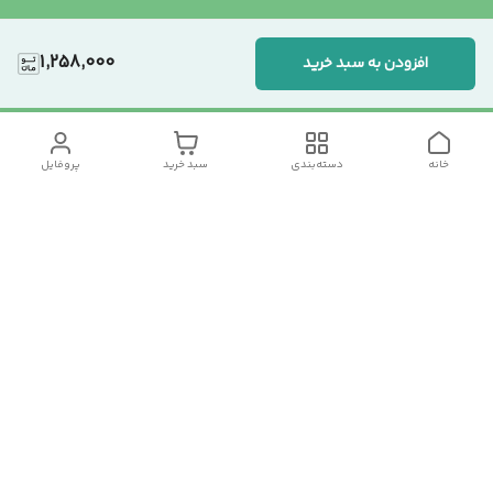
1,258,000
افزودن به سبد خرید
خانه
دسته‌بندی
سبد خرید
پروفایل
دسترسی سریع
تماس با ما
سیاست حریم خصوصی
درباره ما
شکایات
رضایت مشتریان
قوانین و مقررات