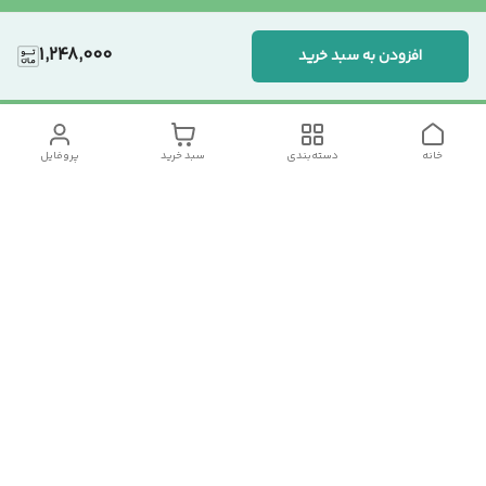
1,248,000
افزودن به سبد خرید
خانه
دسته‌بندی
سبد خرید
پروفایل
دسترسی سریع
تماس با ما
سیاست حریم خصوصی
درباره ما
شکایات
رضایت مشتریان
قوانین و مقررات